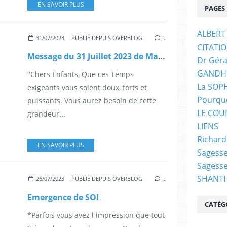
EN SAVOIR PLUS
PAGES
ALBERT
31/07/2023
PUBLIÉ DEPUIS OVERBLOG
…
CITATI
Message du 31 Juillet 2023 de Marie Madeleine, canalisé par Anouchkaya Bell
Dr Géra
GANDH
"Chers Enfants, Que ces Temps
La SOPH
exigeants vous soient doux, forts et
Pourquo
puissants. Vous aurez besoin de cette
LE COU
grandeur...
LIENS
Richar
EN SAVOIR PLUS
Sagesse
Sagess
SHANTI
26/07/2023
PUBLIÉ DEPUIS OVERBLOG
…
Emergence de SOI
CATÉG
*Parfois vous avez l impression que tout