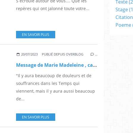
S écroule autour de vous.... Que les
Texte
(2
repères qui ont jalonné toute votre...
Stage
(1
Citation
Poeme
EN SAVOIR PLUS
20/07/2023
PUBLIÉ DEPUIS OVERBLOG
…
Message de Marie Madeleine , canalisé par Anita Bell
"Il y aura beaucoup de douleurs et de
souffrances dans les Temps qui
viennent, mais il y aura aussi beaucoup
de...
EN SAVOIR PLUS