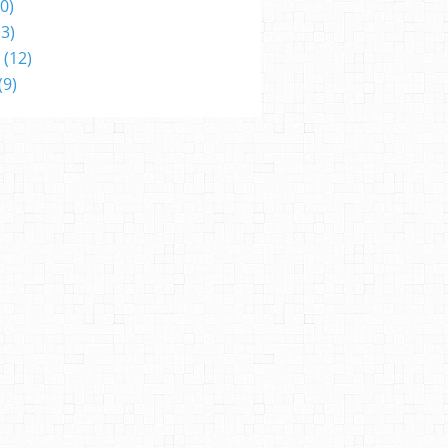
0)
3)
(12)
(9)