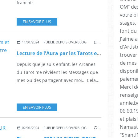
franchir...
OM" des
votre b
EN SAVOIR PLUS
stages, 
font du 
J'aime 
11/01/2024
PUBLIÉ DEPUIS OVERBLOG
…
d'Artis
Lecture de l'Aura par les Tarots et les Energies des Nombres de votre Naissance
trouver
de mes 
Depuis que je suis enfant, les Arcanes
disponi
du Tarot me révèlent les Messages que
paiemen
mes Guides partagent avec moi... Cela...
Merci d
renseig
annie.be
EN SAVOIR PLUS
06.60.1
et plai
Namasté
02/01/2024
PUBLIÉ DEPUIS OVERBLOG
…
"Shanti