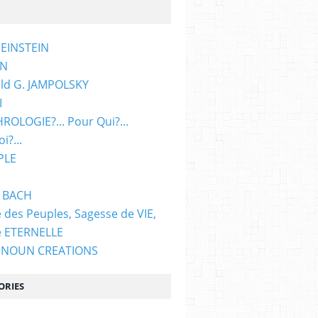
 EINSTEIN
ON
ld G. JAMPOLSKY
I
ROLOGIE?... Pour Qui?...
i?...
PLE
d BACH
 des Peuples, Sagesse de VIE,
e ETERNELLE
 NOUN CREATIONS
ORIES