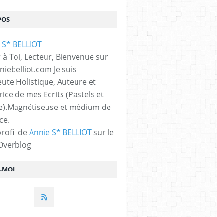
POS
 à Toi, Lecteur, Bienvenue sur
iebelliot.com Je suis
ute Holistique, Auteure et
trice de mes Ecrits (Pastels et
e).Magnétiseuse et médium de
ce.
profil de
Annie S* BELLIOT
sur le
 Overblog
Z-MOI