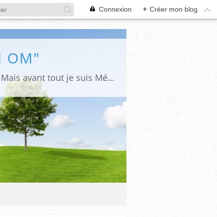
Connexion
+
Créer mon blog
I OM"
Je suis Psycho Analyste Clinicienne, Sophrologue Certifiée, Thérapeute Holistique. Mais avant tout je suis Médium et Magnétiseuse. Vous trouverez sur mon site " HOME SHANTI OM" des conseils pour votre santé et votre bien-être, des infos sur mes stages, des textes et des citations qui font du Bien à l'Esprit et à l'Âme.... J'aime aussi laisser parler mon Âme d'Artiste et d'Auteure. Vous pourrez trouver sur ce site une grande partie de mes Créations. Certaines sont disponibles à la vente au moyen d'un paiement par chèque ou par Paypal. Merci de me contacter pour tout renseignement , par mail : annie.belliot@orange.fr par tél : 06.60.194.222 Je vous souhaite bonheur et plaisir en parcourant mon site. Namasté. Annie S* Belliot - "ShantiNoun Créations"