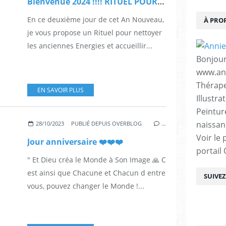
Bienvenue 2024 !!!! RITUEL POUR CE NOUVEAU PASSAGE
En ce deuxième jour de cet An Nouveau,
À PRO
je vous propose un Rituel pour nettoyer
les anciennes Energies et accueillir...
Bonjour
www.ann
Thérape
EN SAVOIR PLUS
Illustra
Peintur
naissan
28/10/2023
PUBLIÉ DEPUIS OVERBLOG
…
Voir le 
Jour anniversaire ❤️❤️❤️
portail
" Et Dieu créa le Monde à Son Image 🙏 C
est ainsi que Chacune et Chacun d entre
SUIVE
vous, pouvez changer le Monde !...