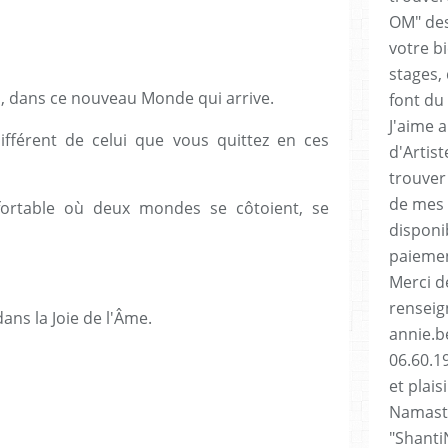
OM" des
votre b
stages, 
, dans ce nouveau Monde qui arrive.
font du 
J'aime 
ifférent de celui que vous quittez en ces
d'Artis
trouver
de mes 
fortable où deux mondes se côtoient, se
disponi
paiemen
Merci d
renseig
ans la Joie de l'Âme.
annie.be
06.60.1
et plai
Namasté
"Shanti