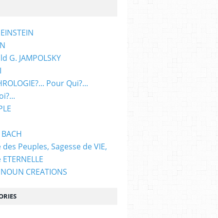
 EINSTEIN
ON
ld G. JAMPOLSKY
I
ROLOGIE?... Pour Qui?...
i?...
PLE
d BACH
 des Peuples, Sagesse de VIE,
e ETERNELLE
 NOUN CREATIONS
ORIES