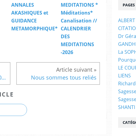
ANNALES
MEDITATIONS *
PAGES
AKASHIQUES et
Méditations*
ALBERT
GUIDANCE
Canalisation //
CITATI
METAMORPHIQUE*
CALENDRIER
Dr Géra
DES
GANDH
MEDITATIONS
La SOPH
-2026
Pourquo
LE COU
LIENS
Canalisation du 20 /03/2020 à 9h
Nous sommes tous reliés
Richar
Sagesse
ICLE
Sagess
SHANTI
CATÉG