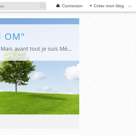
Connexion
+
Créer mon blog
I OM"
Je suis Psycho Analyste Clinicienne, Sophrologue Certifiée, Thérapeute Holistique. Mais avant tout je suis Médium et Magnétiseuse. Vous trouverez sur mon site " HOME SHANTI OM" des conseils pour votre santé et votre bien-être, des infos sur mes stages, des textes et des citations qui font du Bien à l'Esprit et à l'Âme.... J'aime aussi laisser parler mon Âme d'Artiste et d'Auteure. Vous pourrez trouver sur ce site une grande partie de mes Créations. Certaines sont disponibles à la vente au moyen d'un paiement par chèque ou par Paypal. Merci de me contacter pour tout renseignement , par mail : annie.belliot@orange.fr par tél : 06.60.194.222 Je vous souhaite bonheur et plaisir en parcourant mon site. Namasté. Annie S* Belliot - "ShantiNoun Créations"