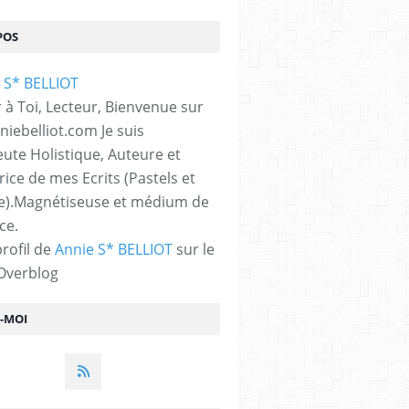
POS
 à Toi, Lecteur, Bienvenue sur
iebelliot.com Je suis
ute Holistique, Auteure et
trice de mes Ecrits (Pastels et
e).Magnétiseuse et médium de
ce.
profil de
Annie S* BELLIOT
sur le
 Overblog
Z-MOI