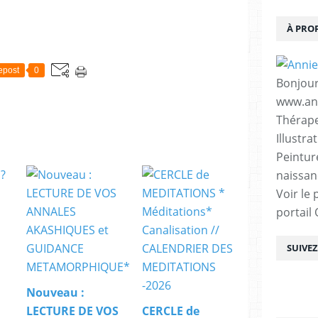
À PRO
epost
0
Bonjour
www.ann
Thérape
Illustra
Peintur
naissan
Voir le 
portail
SUIVE
Nouveau :
LECTURE DE VOS
CERCLE de